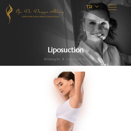
TR
Liposuction
Anasayfa
Liposuction