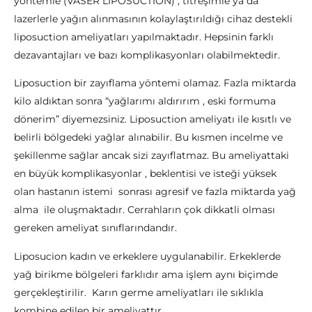
yöntemle (VASER LİPOSUCTİON) , titreşimle ya da
lazerlerle yağın alınmasının kolaylaştırıldığı cihaz destekli
liposuction ameliyatları yapılmaktadır. Hepsinin farklı
dezavantajları ve bazı komplikasyonları olabilmektedir.
Liposuction bir zayıflama yöntemi olamaz. Fazla miktarda
kilo aldıktan sonra “yağlarımı aldırırım , eski formuma
dönerim” diyemezsiniz. Liposuction ameliyatı ile kısıtlı ve
belirli bölgedeki yağlar alınabilir. Bu kısmen incelme ve
şekillenme sağlar ancak sizi zayıflatmaz. Bu ameliyattaki
en büyük komplikasyonlar , beklentisi ve isteği yüksek
olan hastanın istemi sonrası agresif ve fazla miktarda yağ
alma ile oluşmaktadır. Cerrahların çok dikkatli olması
gereken ameliyat sınıflarındandır.
Liposucion kadın ve erkeklere uygulanabilir. Erkeklerde
yağ birikme bölgeleri farklıdır ama işlem aynı biçimde
gerçekleştirilir. Karın germe ameliyatları ile sıklıkla
kombine edilen bir ameliyattır.