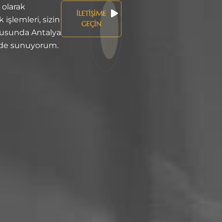
 olarak
İLETIŞIME
 işlemleri, sizin
GEÇIN
ltusunda Antalya
de sunuyorum.